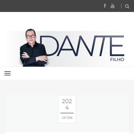
202
4
OCT
06