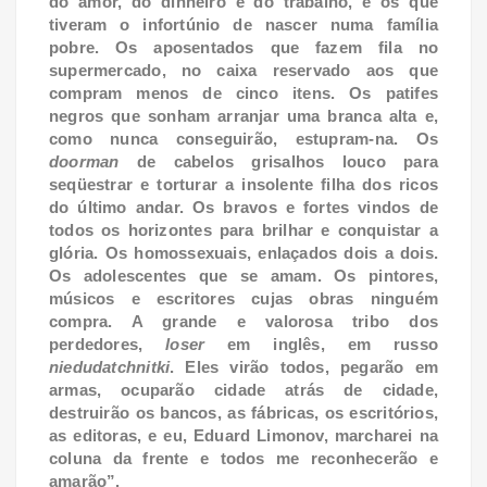
do amor, do dinheiro e do trabalho, e os que
tiveram o infortúnio de nascer numa família
pobre. Os aposentados que fazem fila no
supermercado, no caixa reservado aos que
compram menos de cinco itens. Os patifes
negros que sonham arranjar uma branca alta e,
como nunca conseguirão, estupram-na. Os
doorman
de cabelos grisalhos louco para
seqüestrar e torturar a insolente filha dos ricos
do último andar. Os bravos e fortes vindos de
todos os horizontes para brilhar e conquistar a
glória. Os homossexuais, enlaçados dois a dois.
Os adolescentes que se amam. Os pintores,
músicos e escritores cujas obras ninguém
compra. A grande e valorosa tribo dos
perdedores,
loser
em inglês, em russo
niedudatchnitki
. Eles virão todos, pegarão em
armas, ocuparão cidade atrás de cidade,
destruirão os bancos, as fábricas, os escritórios,
as editoras, e eu, Eduard Limonov, marcharei na
coluna da frente e todos me reconhecerão e
amarão”.