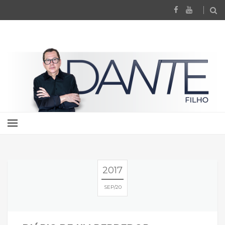
2017
SEP
20