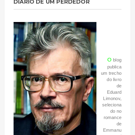
DIÁRIO DE UM PERDEDOR
O
blog
publica
um trecho
do livro
de
Eduard
Limonov,
seleciona
do no
romance
de
Emmanu