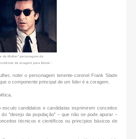
me de Mulher" personagem de
portância da coragem para liderar -
lher, notei o personagem tenente-coronel Frank Slade
 que o componente principal de um líder é a coragem.
ítica.
 escuto candidatos e candidatas exprimirem conceitos
, do “desejo da população” – que não se pode apurar –
ceitos técnicos e científicos ou princípios básicos de