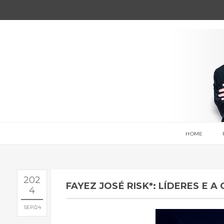
HOME
202
FAYEZ JOSÉ RISK*: LÍDERES E 
4
SEP
24