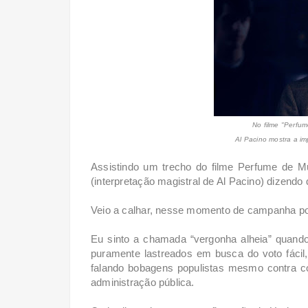
No filme "Perfu
Al Pacino mostra a im
Assistindo um trecho do filme Perfume de Mu
(interpretação magistral de Al Pacino) dizendo
Veio a calhar, nesse momento de campanha pol
Eu sinto a chamada “vergonha alheia” quando
puramente lastreados em busca do voto fácil
falando bobagens populistas mesmo contra con
administração pública.