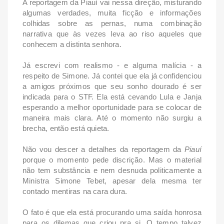
A reportagem da Piauí vai nessa direção, misturando
algumas verdades, muita ficção e informações
colhidas sobre as pernas, numa combinação
narrativa que às vezes leva ao riso aqueles que
conhecem a distinta senhora.
Já escrevi com realismo - e alguma malícia - a
respeito de Simone. Já contei que ela já confidenciou
a amigos próximos que seu sonho dourado é ser
indicada para o STF. Ela está cevando Lula e Janja
esperando a melhor oportunidade para se colocar de
maneira mais clara. Até o momento não surgiu a
brecha, então está quieta.
Não vou descer a detalhes da reportagem da
Piauí
porque o momento pede discrição. Mas o material
não tem substância e nem desnuda politicamente a
Ministra Simone Tebet, apesar dela mesma ter
contado mentiras na cara dura.
O fato é que ela está procurando uma saída honrosa
para os dilemas que criou pra si. O tempo talvez