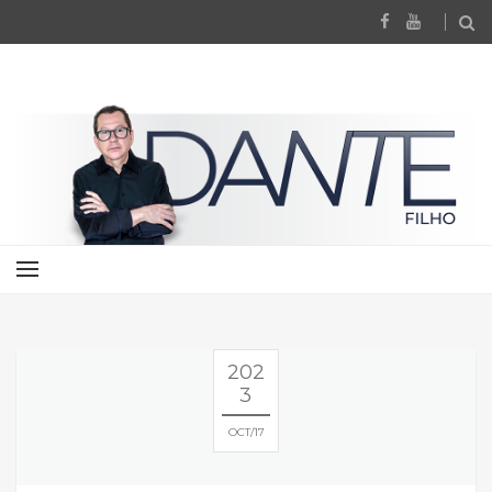
202
3
OCT
17