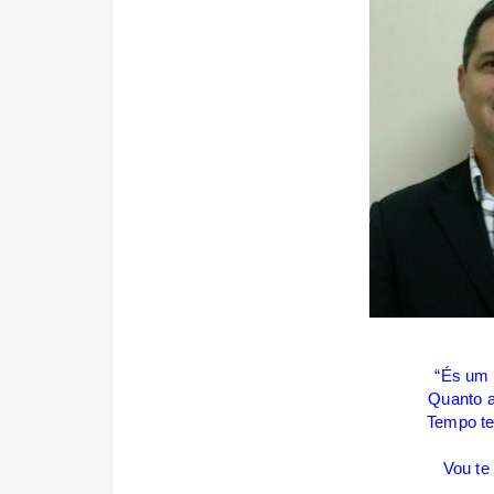
“És um 
Quanto a
Tempo t
Vou te