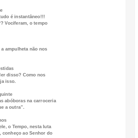
de
udo é instantâneo!!!
?? Vociferam, o tempo
e a ampulheta não nos
estidas
der disso? Como nos
ja isso.
guinte
as abóboras na carroceria
e a outra”.
nos
ele, o Tempo, nesta luta
, conheço ao Senhor do