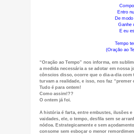
Compos
Entro n
De modo 
Ganhe u
E eu es
Tempo te
(Oração ao T
“Oração ao Tempo” nos informa, em sublim
a medida necessária a se adotar em nossa 
cônscios disso, ocorre que o dia-a-dia com
turvam a realidade, e isso, nos faz “premer
Tudo é para ontem!
Como assim!??
O ontem já foi.
A história é farta, entre embustes, ilusões e
vaidades, ele, o tempo, desfila sem se arra
nódoa. Estrategicamente e sem açodamento,
consome sem esboçar o menor remordimen