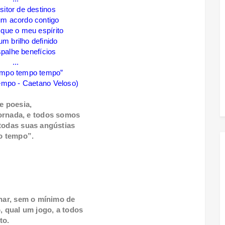
itor de destinos
um acordo contigo
que o meu espírito
m brilho definido
palhe benefícios
...
mpo tempo tempo”
empo - Caetano Veloso)
e poesia,
jornada, e todos somos
 todas suas angústias
 o tempo”.
nhar, sem o mínimo de
 qual um jogo, a todos
to.