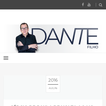
2016
AUG
16