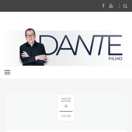
202
4
JUL
16