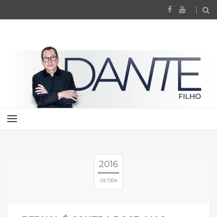
2016
OCT
04