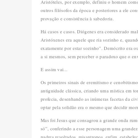
Aristóteles, por exemplo, definiu o homem como
outros filósofos da época e posteriores a ele co
provação e consistência à sabedoria.
Há casos e casos. Diógenes era considerado ma
Aristóxenes era aquele que ria sozinho e, qua
exatamente por estar sozinho”. Demócrito era o
a si mesmos, sem perceber o paradoxo que o en
E assim vai...
Os primeiros sinais de eremitismo e cenobitism
antiguidade clássica, criando uma mística em to
profecia, desenhando as inúmeras facetas da civ
optar pela solidão era o mesmo que decidir morr
Mas foi Jesus que consagrou a grande onda rumo
só”, conferindo a esse personagem uma grandeza
padres revoltados, misantropos, enfim, estabele