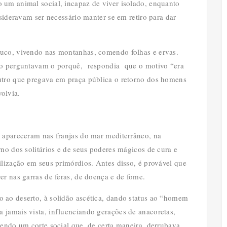
 um animal social, incapaz de viver isolado, enquanto
nsideravam ser necessário manter-se em retiro para dar
luco, vivendo nas montanhas, comendo folhas e ervas.
ndo perguntavam o porquê, respondia que o motivo “era
utro que pregava em praça pública o retorno dos homens
volvia.
o apareceram nas franjas do mar mediterrâneo, na
rno dos solitários e de seus poderes mágicos de cura e
ilização em seus primórdios. Antes disso, é provável que
er nas garras de feras, de doença e de fome.
 ao deserto, à solidão ascética, dando status ao “homem
 jamais vista, influenciando gerações de anacoretas,
cendo um corte social que, de certa maneira, derrubava