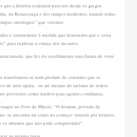
s que a história ocidental percorre desde os gregos
édia, da Renascença e dos tempos modernos, unindo todas
“colapso ontológico” que vivemos.
olidão é contundente à medida que demonstra que é coisa
o” para explorar a crença dos incautos.
ntencionada, que fez do recolhimento uma forma de viver.
dão transformou-se num produto de consumo que se
ivros de auto-ajuda, ou até mesmo do turismo de retiros
to provisório como lenitivo para agruras cotidianas.
estaque no livro de Minois: “O homem, privado de
mo, se encontra tal como no começo: tomado por terrores,
s e os abismos que não pode compreender”.
hegar ao mesmo lugar.