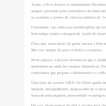
Assim, o livro destaca os fundamentos filosófico
antigos, passando pelos pensadores da idade m
as correntes e pontos de vista na estrutura do 
Certamente, sua crítica aos mistificadores da s
bem antiga vender a imagem de “padre do desert
Claro que, nesse meio, há gente sincera e bem-i
Mas isso sempre foi para os fortes e corajosos.
Neste aspecto, é preciso reconhecer que a soli
materializa na onda das terapias alternativas, l
controlados que pregam o afastamento e o celiba
Uma frase do escritor J.M.G. Le Clézio ganha d
unidade, desequilibrado, despossuído de si mes
marcado pela angústia, pressentindo os perigo
Ou seja: atravessamos séculos e séculos para c