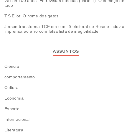
Wilson 100 anos- Entrevistas Inéditas (parte 1): O começo de
tudo
T.S Eliot: O nome dos gatos
Jerson transforma TCE em comitê eleitoral de Rose e induz a
imprensa ao erro com falsa lista de inegibilidade
ASSUNTOS
Ciência
comportamento
Cultura
Economia
Esporte
Internacional
Literatura