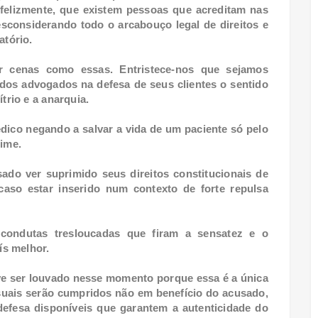
nfelizmente, que existem pessoas que acreditam nas
esconsiderando todo o arcabouço legal de direitos e
atório.
r cenas como essas. Entristece-nos que sejamos
 dos advogados na defesa de seus clientes o sentido
ítrio e a anarquia.
ico negando a salvar a vida de um paciente só pelo
rime.
o ver suprimido seus direitos constitucionais de
aso estar inserido num contexto de forte repulsa
 condutas tresloucadas que firam a sensatez e o
ís melhor.
eve ser louvado nesse momento porque essa é a única
ssuais serão cumpridos não em benefício do acusado,
efesa disponíveis que garantem a autenticidade do