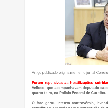
Artigo publicado originalmente no jornal Correi
Foram repulsivas as hostilizações sofrida
Velloso, que acompanhavam deputado cassa
quarta-feira, na Polícia Federal de Curitiba.
O fato gerou intensa controvérsia, levan
contribuem em nada para a construção de u