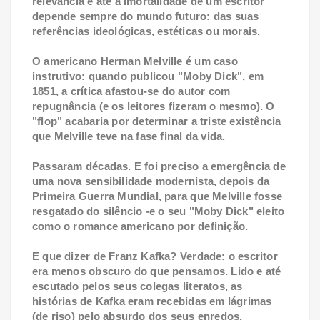
relevância e até a imortalidade de um escritor
depende sempre do mundo futuro: das suas
referências ideológicas, estéticas ou morais.
O americano Herman Melville é um caso
instrutivo: quando publicou "Moby Dick", em
1851, a crítica afastou-se do autor com
repugnância (e os leitores fizeram o mesmo). O
"flop" acabaria por determinar a triste existência
que Melville teve na fase final da vida.
Passaram décadas. E foi preciso a emergência de
uma nova sensibilidade modernista, depois da
Primeira Guerra Mundial, para que Melville fosse
resgatado do silêncio -e o seu "Moby Dick" eleito
como o romance americano por definição.
E que dizer de Franz Kafka? Verdade: o escritor
era menos obscuro do que pensamos. Lido e até
escutado pelos seus colegas literatos, as
histórias de Kafka eram recebidas em lágrimas
(de riso) pelo absurdo dos seus enredos.