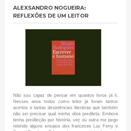
ALEXSANDRO NOGUEIRA:
REFLEXÕES DE UM LEITOR
Não sou capaz de pensar em quantos livros já li.
Nesses anos todos como leitor já foram tantos
acertos e tantas desistências literárias que também
não sei precisar qual minha obra predileta. Embora
tenha predileção por história, vez ou outra me pego
relendo alguns ensaios dos franceses Luc Ferry e