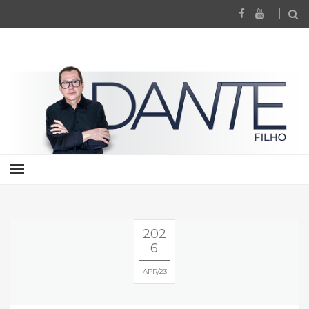
202
6
APR
23