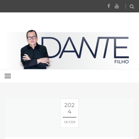
202
4
OCT
29