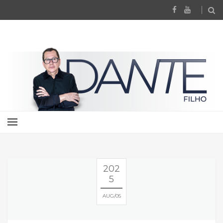
202
5
AUG
05