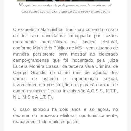
M
arquinhos acusa Azambuja de promover uma "armação sexual"
para destruir sua carreira, e que vai dar o troco no tempo certo
O ex-prefeito Marquinhos Trad - ora correndo o risco
de ter sua candidatura impugnada por razões
meramente burocráticas da justiça eleitoral,
conforme Ministério Público de MS - vem atuando de
maneira persistente para mostrar ao eleitorado
campo-grandense que foi inocentado pela juíza
Eucelia Moreira Cassai, da terceira Vara Criminal de
Campo Grande, no último mês de agosto, dos
crimes de assédio e importunação sexual,
favorecimento à prostituição e exploração sexual de
quatro mulheres ( cujas iniciais são A.C.S.S, K.T.T.,
N.L. M.S e A.L.T. F).
O caso explodiu há dois anos e só agora, no
decorrer do processo eleitoral, oportunisticamente,
reapareceu. Tudo muito esquisito.