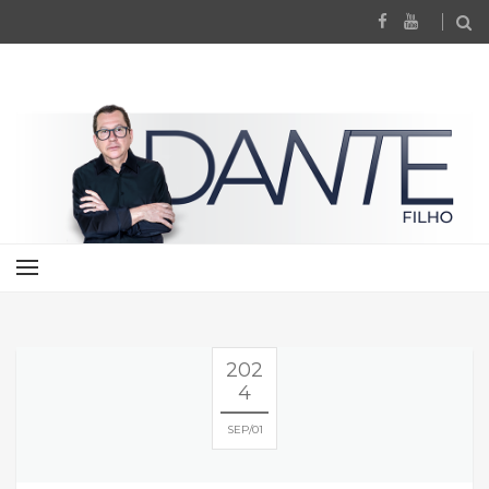
202
4
SEP
01