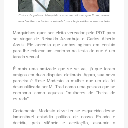
Coisas da política: Marquinhos uma vez afirmou que Rose parece
uma "mulher de beira da estrada", mas hoje estão do mesmo lado
Marquinhos quer ser eleito vereador pelo PDT para
se vingar de Reinaldo Azambuja e Carlos Alberto
Assis. Ele acredita que ambos agiram em conluio
para lhe colocar um carimbo na testa de que é um
tarado sexual.
É mais uma amizade que se se vai, já que foram
amigos em duas disputas eleitorais. Agora, sua nova
parceira é Rose Modesto, a mulher que um dia foi
desqualificada por M. Trad como uma pessoa que se
comporta como aquelas "mulheres de "beira de
estrada".
Certamente, Modesto deve ter se esquecido desse
lamentável episódio político de nosso Estado e
decidiu, pelo silêncio e aceitação, assumir o