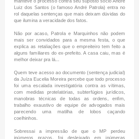
manteve o processo contra seu suposto sócio André
Luiz dos Santos (o famoso André Patrola) entra no
rol daquelas sentenças que mais deixam dúvidas do
que ilumina a veracidade dos fatos.
Não por acaso, Patrola e Marquinhos não podem
mais ser convidados para a mesma festa, o que
explica as retaliações que o empreiteiro tem feito a
alguns familiares do ex-prefeito. A casa caiu, mas é
melhor deixar pra lá...
Quem teve acesso ao documento (sentença judicial)
da Juíza Eucelia Moreira percebe que todo processo
foi uma escalada investigatória contra as vítimas,
com medidas protelatórias, subterfúgios jurídicos,
manobras técnicas de todas as ordens, enfim,
trabalho exaustivo de equipe de advogados mais
parecendo uma matilha de lobos caçando
coelhinhos.
Sobressai a impressão de que o MP perdeu
inúmeros prazos, foi desleixado em inúmeras