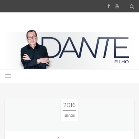
2016
SEP
25