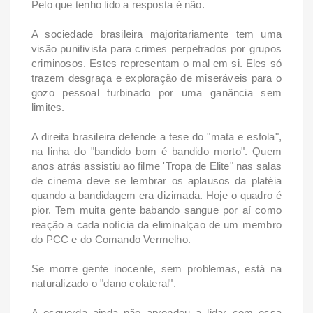
Pelo que tenho lido a resposta é não.
A sociedade brasileira majoritariamente tem uma
visão punitivista para crimes perpetrados por grupos
criminosos. Estes representam o mal em si. Eles só
trazem desgraça e exploração de miseráveis para o
gozo pessoal turbinado por uma ganância sem
limites.
A direita brasileira defende a tese do "mata e esfola",
na linha do "bandido bom é bandido morto". Quem
anos atrás assistiu ao filme 'Tropa de Elite" nas salas
de cinema deve se lembrar os aplausos da platéia
quando a bandidagem era dizimada. Hoje o quadro é
pior. Tem muita gente babando sangue por aí como
reação a cada notícia da eliminalçao de um membro
do PCC e do Comando Vermelho.
Se morre gente inocente, sem problemas, está na
naturalizado o "dano colateral".
A esquerda ainda não aprendeu a lidar com essa