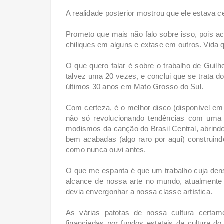
A realidade posterior mostrou que ele estava ce
Prometo que mais não falo sobre isso, pois a
chiliques em alguns e extase em outros. Vida 
O que quero falar é sobre o trabalho de Guil
talvez uma 20 vezes, e conclui que se trata d
últimos 30 anos em Mato Grosso do Sul.
Com certeza, é o melhor disco (disponível e
não só revolucionando tendências com uma
modismos da canção do Brasil Central, abrindo
bem acabadas (algo raro por aqui) construindo
como nunca ouvi antes.
O que me espanta é que um trabalho cuja dens
alcance de nossa arte no mundo, atualmente 
devia envergonhar a nossa classe artística.
As várias patotas de nossa cultura certa
financiadas por fundos estatais da cultura d