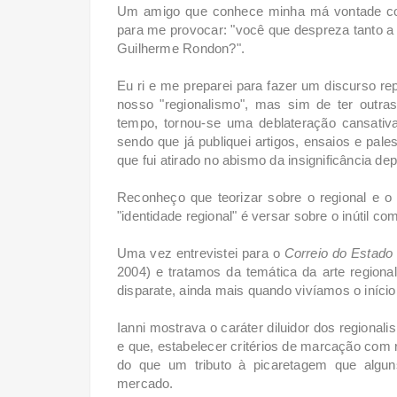
Um amigo que conhece minha má vontade com 
para me provocar: "você que despreza tanto a 
Guilherme Rondon?".
Eu ri e me preparei para fazer um discurso rep
nosso "regionalismo", mas sim de ter outra
tempo, tornou-se uma deblateração cansativ
sendo que já publiquei artigos, ensaios e palest
que fui atirado no abismo da insignificância de
Reconheço que teorizar sobre o regional e o
"identidade regional" é versar sobre o inútil co
Uma vez entrevistei para o
Correio do Estado
2004) e tratamos da temática da arte regional
disparate, ainda mais quando vivíamos o início
Ianni mostrava o caráter diluidor dos regiona
e que, estabelecer critérios de marcação com r
do que um tributo à picaretagem que algu
mercado.