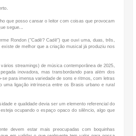
rto.
cho que posso cansar o leitor com coisas que provocam
que segue...
herme Rondon ("Cadê? Cadê") que ouvi uma, duas, três,
o existe de melhor que a criação musical já produziu nos
m vários streamings) de música contemporânea de 2025,
 pegada inovadora, mas transbordando para além dos
-se para imensa variedade de sons e ritmos, com letras
 uma ligação intrínseca entre os Brasis urbano e rural
idade e qualidade devia ser um elemento referencial do
esteja ocupando o espaço opaco do silêncio, algo que
mente devem estar mais preocupadas com boquinhas
o que em validar o que realmente tem valor para nossa