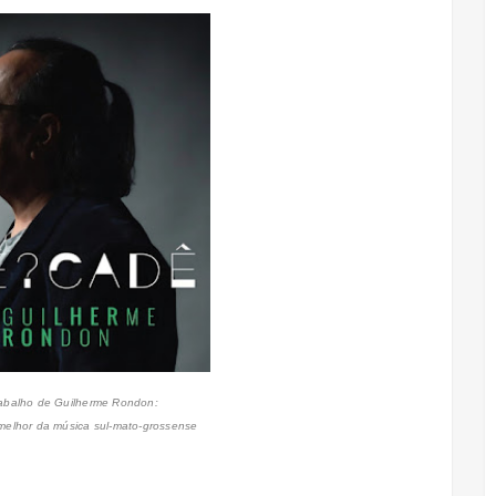
abalho de Guilherme Rondon:
 melhor da música sul-mato-grossense