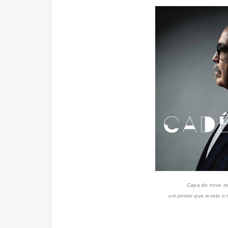
Capa do novo tr
um primor que revela o