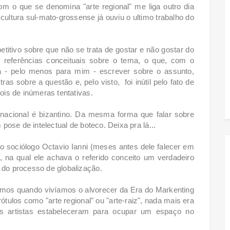
o que se denomina "arte regional" me liga outro dia
cultura sul-mato-grossense já ouviu o ultimo trabalho do
etitivo sobre que não se trata de gostar e não gostar do
s referências conceituais sobre o tema, o que, com o
a - pelo menos para mim - escrever sobre o assunto,
ras sobre a questão e, pelo visto, foi inútil pelo fato de
pois de inúmeras tentativas.
 nacional é bizantino. Da mesma forma que falar sobre
m pose de intelectual de boteco. Deixa pra lá...
o sociólogo Octavio Ianni (meses antes dele falecer em
, na qual ele achava o referido conceito um verdadeiro
 do processo de globalização.
lismos quando vivíamos o alvorecer da Era do Markenting
ótulos como "arte regional" ou "arte-raiz", nada mais era
ns artistas estabeleceram para ocupar um espaço no