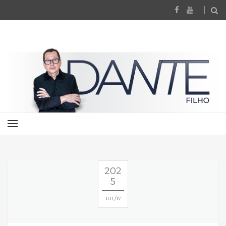
202
5
JUL
17