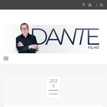
202
5
MAR
24