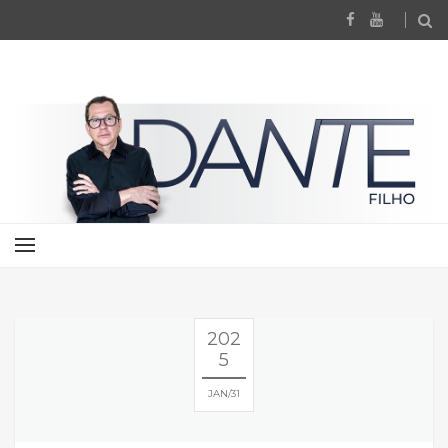
202
5
JAN
31