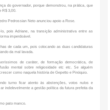
iança do governador, porque demonstrou, na prática, que
e R$ 3,00.
Pedro Pedrossian Neto anunciou apoio a Rose.
, pois Adriane, na transição administrativa entre as
 forma imperdoável.
olhas de cada um, pois colocando as duas candidaturas
ando da mal lavada.
ríssimos de caráter, de formação democrática, de
fusão mental sobre religiosidade etc etc. Se alguém
z crescer como naquela história de Gepetto e Pinóquio.
ndo turno ficar atento às abstenções, votos nulos e
r indelevelmente a gestão política da futura prefeita da
omo pato manco.