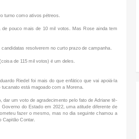
o turno como ativos pétreos.
isa de pouco mais de 10 mil votos. Mas Rose ainda tem
s candidatas resolverem no curto prazo de campanha.
(coisa de 115 mil votos) é um deles.
uardo Riedel foi mais do que enfático que vai apoiá-la
 o tucanato está magoado com a Morena.
, dar um voto de agradecimento pelo fato de Adriane tê-
o Governo do Estado em 2022, uma atitude diferente de
prometeu fazer o mesmo, mas no dia seguinte chamou a
o Capitão Contar.