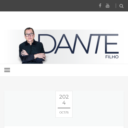
202
4
OCT
15