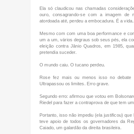
Ela só claudicou nas chamadas considerações 
ouro, consagrando-se com a imagem de mel
atordoada até, perdeu a embocadura. É a vida.
Mesmo com com uma boa performance e com f
um a um, vários degraus sob seus pés, ela 
eleição contra Jânio Quadros, em 1985, q
pretendia suceder.
O mundo caiu. O tucano perdeu.
Rose fez mais ou menos isso no debate do
Ultrapassou os limites. Erro grave.
Segundo erro: afirmou que votou em Bolsonaro
Riedel para fazer a contraprova de que tem u
Portanto, isso não impediu (ela justificou) q
teve apoio de todos os governadores da Re
Caiado, um galardão da direita brasileira.