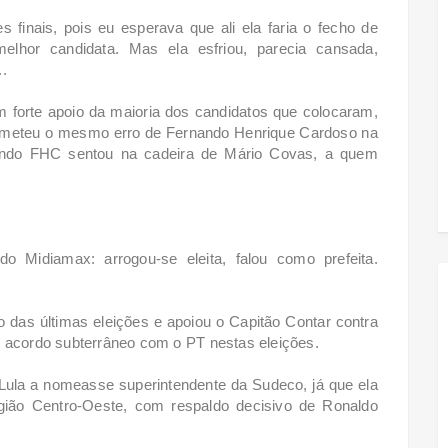
finais, pois eu esperava que ali ela faria o fecho de
hor candidata. Mas ela esfriou, parecia cansada,
..
orte apoio da maioria dos candidatos que colocaram,
cometeu o mesmo erro de Fernando Henrique Cardoso na
uando FHC sentou na cadeira de Mário Covas, a quem
 Midiamax: arrogou-se eleita, falou como prefeita.
 das últimas eleições e apoiou o Capitão Contar contra
m acordo subterrâneo com o PT nestas eleições.
ue Lula a nomeasse superintendente da Sudeco, já que ela
gião Centro-Oeste, com respaldo decisivo de Ronaldo