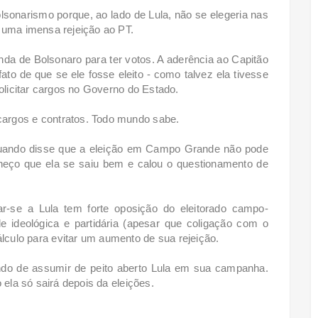
sonarismo porque, ao lado de Lula, não se elegeria nas
 uma imensa rejeição ao PT.
nda de Bolsonaro para ter votos. A aderência ao Capitão
 fato de que se ele fosse eleito - como talvez ela tivesse
solicitar cargos no Governo do Estado.
argos e contratos. Todo mundo sabe.
quando disse que a eleição em Campo Grande não pode
nheço que ela se saiu bem e calou o questionamento de
r-se a Lula tem forte oposição do eleitorado campo-
e ideológica e partidária (apesar que coligação com o
culo para evitar um aumento de sua rejeição.
ndo de assumir de peito aberto Lula em sua campanha.
 ela só sairá depois da eleições.