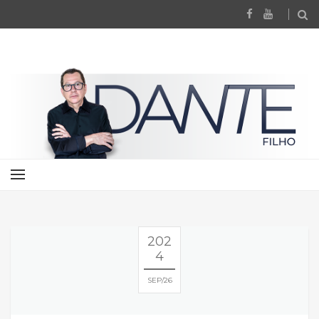
202
4
SEP
26