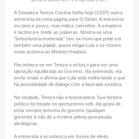
que ela se ajoelhou ao PT e só falta beijar a cruz. -
A Senadora Tereza Cristina brilha hoje (21/07) numa
entrevista de meia página para O Globo. A entrevista
esclarece pouco, mas indica caminhos. A senadora
é lacônica e mede as palavras. Mostra-se uma
"bolsonarista moderada" (um oxímoro que pode ser
também uma piada), quase elogia Lula e se mostra
muito próxima ao Ministro Haddad.
Reconhece-se em Tereza o esforço para ser uma
oposição equilibrada ao Governo. Na entrevista, ela
emite sinais e afirma que Lula está melhorando e que
há possibilidade de diálogo com a bancada ruralista.
Na verdade, Tereza não é bolsonarista. Sua história
política foi forjada no oportunismo soft, ela gosta de
estar sempre próxima do governo (qualquer
governo) e não dá a mínima pelota para pautas
ideológicas.
A entrevista é econômica em frases de efeito,