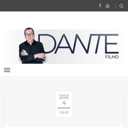
202
4
JUL
21