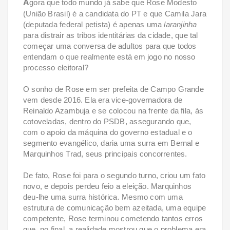
A
gora que todo mundo já sabe que Rose Modesto
(União Brasil) é a candidata do PT e que Camila Jara
(deputada federal petista) é apenas uma
laranjinha
para distrair as tribos identitárias da cidade, que tal
começar uma conversa de adultos para que todos
entendam o que realmente está em jogo no nosso
processo eleitoral?
O sonho de Rose em ser prefeita de Campo Grande
vem desde 2016. Ela era vice-governadora de
Reinaldo Azambuja e se colocou na frente da fila, às
cotoveladas, dentro do PSDB, assegurando que,
com o apoio da máquina do governo estadual e o
segmento evangélico, daria uma surra em Bernal e
Marquinhos Trad, seus principais concorrentes.
De fato, Rose foi para o segundo turno, criou um fato
novo, e depois perdeu feio a eleição. Marquinhos
deu-lhe uma surra histórica. Mesmo com uma
estrutura de comunicação bem azeitada, uma equipe
competente, Rose terminou cometendo tantos erros
que, no final, a realidade mostrou que o problema era