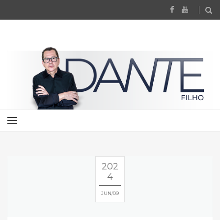
202
4
JUN
09