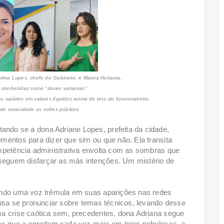
helma Lopes, chefe de Gabinete, e Marcia Hokama,
, conhecidas como "doces vampiras"
s salários em valores líquidos acima do teto do funcionalismo,
 voracidade os cofres públicos
ndo se a dona Adriane Lopes, prefeita da cidade,
mentos para dizer que sim ou que não. Ela transita
ompetência administrativa envolta com as sombras que
eguem disfarçar as más intenções. Um mistério de
ando uma voz trêmula em suas aparições nas redes
ousa se pronunciar sobre temas técnicos, levando desse
ma crise caótica sem, precedentes, dona Adriana segue
los que a enredam cada vez mais em teias nebulosas, a