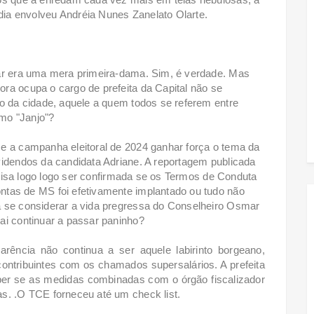
ia envolveu Andréia Nunes Zanelato Olarte.
mar era uma mera primeira-dama. Sim, é verdade. Mas
ra ocupa o cargo de prefeita da Capital não se
no da cidade, aquele a quem todos se referem entre
mo "Janjo"?
e a campanha eleitoral de 2024 ganhar força o tema da
videndos da candidata Adriane. A reportagem publicada
recisa logo logo ser confirmada se os Termos de Conduta
ntas de MS foi efetivamente implantado ou tudo não
a se considerar a vida pregressa do Conselheiro Osmar
ai continuar a passar paninho?
arência não continua a ser aquele labirinto borgeano,
contribuintes com os chamados supersalários. A prefeita
aber se as medidas combinadas com o órgão fiscalizador
s. .O TCE forneceu até um check list.