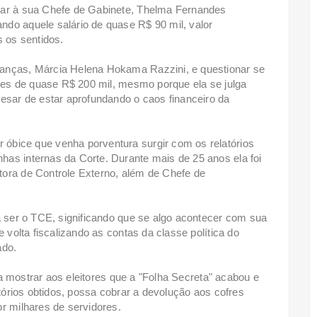
tar à sua Chefe de Gabinete, Thelma Fernandes
do aquele salário de quase R$ 90 mil, valor
s os sentidos.
nanças, Márcia Helena Hokama Razzini, e questionar se
ores de quase R$ 200 mil, mesmo porque ela se julga
pesar de estar aprofundando o caos financeiro da
óbice que venha porventura surgir com os relatórios
as internas da Corte. Durante mais de 25 anos ela foi
tora de Controle Externo, além de Chefe de
a ser o TCE, significando que se algo acontecer com sua
e volta fiscalizando as contas da classe política do
ado.
ara mostrar aos eleitores que a "Folha Secreta" acabou e
atórios obtidos, possa cobrar a devolução aos cofres
r milhares de servidores.