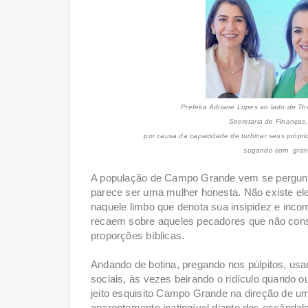
Prefeita Adriane Lopes ao lado de T
Secretaria de Finanças
por causa da capacidade de turbinar seus próprio
sugando com grande
A população de Campo Grande vem se pergunta
parece ser uma mulher honesta. Não existe ele
naquele limbo que denota sua insipidez e inc
recaem sobre aqueles pecadores que não cons
proporções bíblicas.
Andando de botina, pregando nos púlpitos, us
sociais, às vezes beirando o ridículo quando 
jeito esquisito Campo Grande na direção de u
aparentemente inatingível diante dos escânda