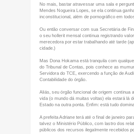
No mais, bastar atravessar uma sala e pergun
Mendes Nogueira Lopes, se ela continua ganhan
inconstitucional, além de pornográfico em todo
Ou então conversar com sua Secretária de Fi
o seu hollerit mensal continua registrando val
merecedora por estar trabalhando até tarde (a
cidade.)
Mas Dona Hokama está tranquila com qualquer 
do Tribunal de Contas, pois conhece as mumunh
Servidora do TCE, exercendo a função de Audi
Contabilidade do órgão.
Aliás, seu órgão funcional de origem continua 
vida (o mundo dá muitas voltas) ela estará lá d
Estado na outra ponta. Enfim: está tudo domin
A prefeita Adriane terá até o final de janeiro p
talvez o Ministério Público, com lastro dos rel
públicos dos recursos ilegalmente recebidos po