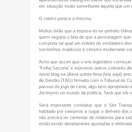
em situação muito semelhante àquela que um d
O roteiro parece o mesmo.
Muitos dirão que a esposa do ex-prefeito Gil
quem negaria o fato de que a personagem que o
comporta tal qual um enfeite do verdadeiro do
sorrisinhos maldosos e cinismo exuberante co
Acho que assim que o ano legislativo começar 
"Folha Secreta" e inúmeros outros cobrarão di
neste blog na última quinta-feira (leia aqui) p
de Gestão (TAG) firmado com o Tribunal de Co
passou de jogo de cena, algo bem apropriado 
Jerônymo no mundo da política. Será que ele v
Será importante constatar que o Site Transp
habitado por vampiros a sugar o dinheiro dos 
não precisa ler centenas de relatórios para s
estão sendo devidamente ajustadas e efetivada