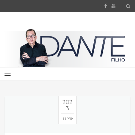
202
3
SEP
19