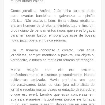
muitas outras coisas.
Como jornalista, Antônio João tinha faro acurado
para levantar bandeiras e galvanizar a opinião
pública. Não escrevia bem, tinha cultura mediana,
era um homem de direita, anti-intelectual, enfim, um
provinciano de pensamentos rasos que se esforçava
para ter algum lustro, embora gostasse de bossa
nova, jazz, ópera e música regional.
Era um homem generoso e correto. Com seus
jornalistas, sempre mantinha a palavra, era objetivo,
verdadeiro, e nunca se metia em fofocas de redação.
Minha relação com ele era próxima,
profissionalmente, e distante, pessoalmente. Nunca
cultivamos amizade. Havia períodos em que
conversávamos todos os dias (era editorialista do
jornal e recebia muitas vezes orientação direta sobre
o que escrever). Lembro que essa conversas em
sua sala eram-me insuportáveis porque ele fumava
muito, sem parar, e assim, depois que eu saia, era