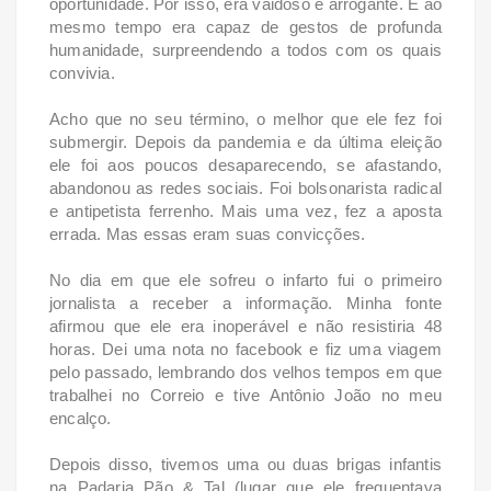
oportunidade. Por isso, era vaidoso e arrogante. E ao
mesmo tempo era capaz de gestos de profunda
humanidade, surpreendendo a todos com os quais
convivia.
Acho que no seu término, o melhor que ele fez foi
submergir. Depois da pandemia e da última eleição
ele foi aos poucos desaparecendo, se afastando,
abandonou as redes sociais. Foi bolsonarista radical
e antipetista ferrenho. Mais uma vez, fez a aposta
errada. Mas essas eram suas convicções.
No dia em que ele sofreu o infarto fui o primeiro
jornalista a receber a informação. Minha fonte
afirmou que ele era inoperável e não resistiria 48
horas. Dei uma nota no facebook e fiz uma viagem
pelo passado, lembrando dos velhos tempos em que
trabalhei no Correio e tive Antônio João no meu
encalço.
Depois disso, tivemos uma ou duas brigas infantis
na Padaria Pão & Tal (lugar que ele frequentava