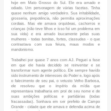
hoje em Mato Grosso do Sul. Ele era amado e
odiado. Um personagem de várias facetas. Tinha
quase nenhum amigo verdadeiro. Sua irritabilidade,
grosseria, prepotência, não permitia aproximações
cordiais. Mas ele amava orquídeas, cachorros e
crianças (não teve filhos e isso foi um problema em
sua vida) e era amado loucamente pelas suas
mulheres - todas bonitas, fortes, classudas - o que
contrastava com sua feiura, maus modos e
mandonismo.
Trabalhei por quase 7 anos com AJ. Peguei a fase
em que ele havia decidido se reinventar e se
transformar num agente político. Ele sempre havido
sido instrumento de interesses do Poder e, logo após
o falecimento de seu pai, o vetusto Velho Barbosa,
ele resolveu que o império da mídia que
representava trabalharia em prol de seu nome e de
suas ambições políticas e partidárias (todas
fracassadas). Sonhava em ser prefeito de Campo
Grande - cidade que ele amava e defendia acima de