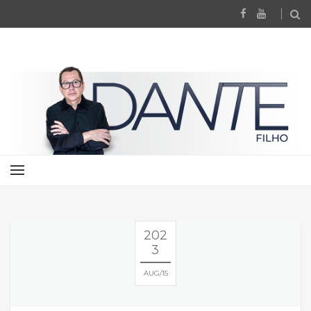
202
3
AUG
15