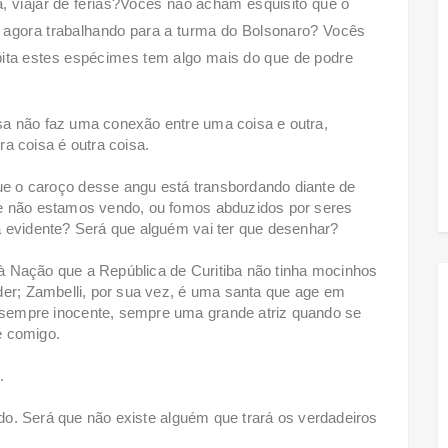
, viajar de férias?Vocês não acham esquisito que o
 agora trabalhando para a turma do Bolsonaro? Vocês
ta estes espécimes tem algo mais do que de podre
a não faz uma conexão entre uma coisa e outra,
a coisa é outra coisa.
e o caroço desse angu está transbordando diante de
ue não estamos vendo, ou fomos abduzidos por seres
á evidente? Será que alguém vai ter que desenhar?
u à Nação que a República de Curitiba não tinha mocinhos
der; Zambelli, por sua vez, é uma santa que age em
sempre inocente, sempre uma grande atriz quando se
 é comigo.
.
ando. Será que não existe alguém que trará os verdadeiros