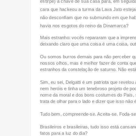
estirpe) a chave de sua casa para, em seguida
cara que hackeou a turma da Lava Jato esteja
não desconfiam que no submundo em que habi
havia nos esgotos do reino da Dinamarca?
Mais estranho: vocês repararam que a imprens
deixando claro que uma coisa é uma coisa, outr
Ou somos burros demais para não perceber qu
nossos olhos, mas é melhor fazer de conta q
estranhos da constelação de saturno. Não est
Sim, eu sei, Delgatti é um patriota que revelo
nem heróis e tinha um tenebroso projeto de po
nome da moral e dos bons costumes do País, 
trata de olhar para o lado e dizer que isso não
Tudo bem, compreende-se. Aceita-se. Foda-se
Brasileiros e brasileiras, tudo isso está cans
fatos para a luz do dia?