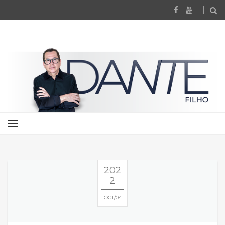
202
2
OCT
04