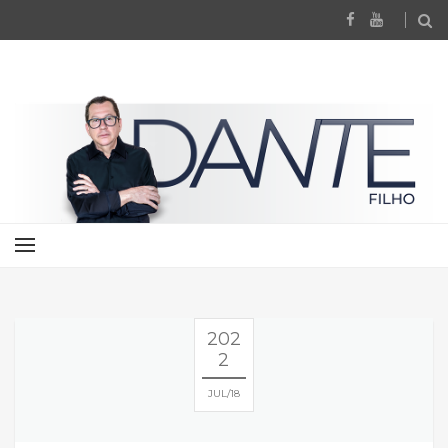
202
2
JUL
18