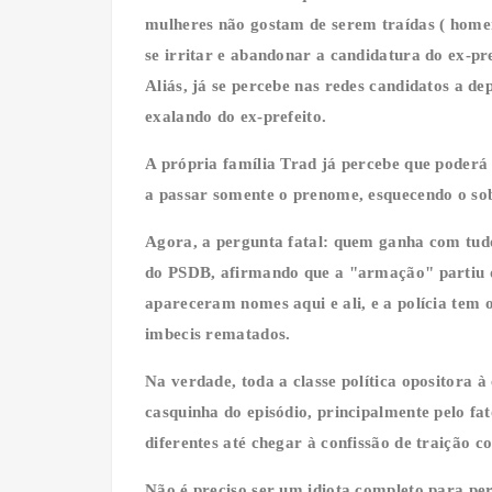
mulheres não gostam de serem traídas ( homen
se irritar e abandonar a candidatura do ex-pr
Aliás, já se percebe nas redes candidatos a de
exalando do ex-prefeito.
A própria família Trad já percebe que poderá
a passar somente o prenome, esquecendo o s
Agora, a pergunta fatal: quem ganha com tud
do PSDB, afirmando que a "armação" partiu d
apareceram nomes aqui e ali, e a polícia tem 
imbecis rematados.
Na verdade, toda a classe política opositora 
casquinha do episódio, principalmente pelo fat
diferentes até chegar à confissão de traição c
Não é preciso ser um idiota completo para per