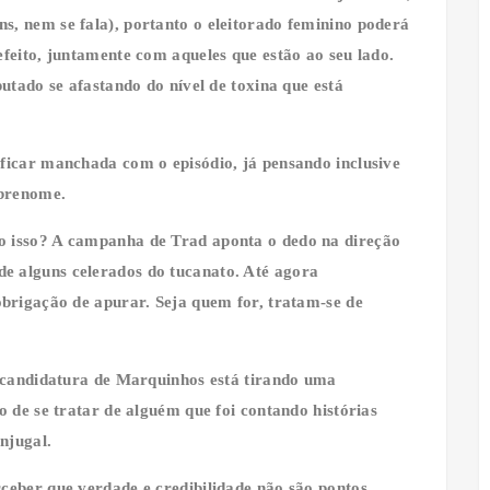
s, nem se fala), portanto o eleitorado feminino poderá
efeito, juntamente com aqueles que estão ao seu lado.
putado se afastando do nível de toxina que está
 ficar manchada com o episódio, já pensando inclusive
obrenome.
o isso? A campanha de Trad aponta o dedo na direção
e alguns celerados do tucanato. Até agora
obrigação de apurar. Seja quem for, tratam-se de
à candidatura de Marquinhos está tirando uma
o de se tratar de alguém que foi contando histórias
onjugal.
ceber que verdade e credibilidade não são pontos