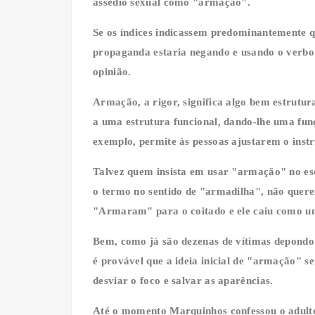
assédio sexual como "armação".
Se os índices indicassem predominantemente q
propaganda estaria negando e usando o verb
opinião.
Armação, a rigor, significa algo bem estrutur
a uma estrutura funcional, dando-lhe uma fun
exemplo, permite às pessoas ajustarem o ins
Talvez quem insista em usar "armação" no esc
o termo no sentido de "armadilha", não quere
"Armaram" para o coitado e ele caiu como um 
Bem, como já são dezenas de vítimas depondo 
é provável que a ideia inicial de "armação" s
desviar o foco e salvar as aparências.
Até o momento Marquinhos confessou o adultér