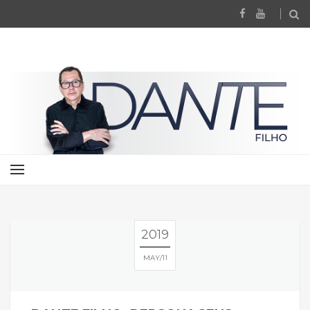
2019
MAY
11