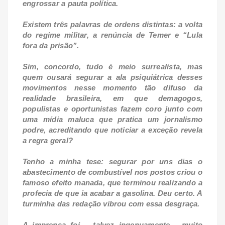
engrossar a pauta política.
Existem três palavras de ordens distintas: a volta
do regime militar, a renúncia de Temer e “Lula
fora da prisão”.
Sim, concordo, tudo é meio surrealista, mas
quem ousará segurar a ala psiquiátrica desses
movimentos nesse momento tão difuso da
realidade brasileira, em que demagogos,
populistas e oportunistas fazem coro junto com
uma mídia maluca que pratica um jornalismo
podre, acreditando que noticiar a exceção revela
a regra geral?
Tenho a minha tese: segurar por uns dias o
abastecimento de combustível nos postos criou o
famoso efeito manada, que terminou realizando a
profecia de que ia acabar a gasolina. Deu certo. A
turminha das redação vibrou com essa desgraça.
A imprensa foi – talvez ingenuamente - muito