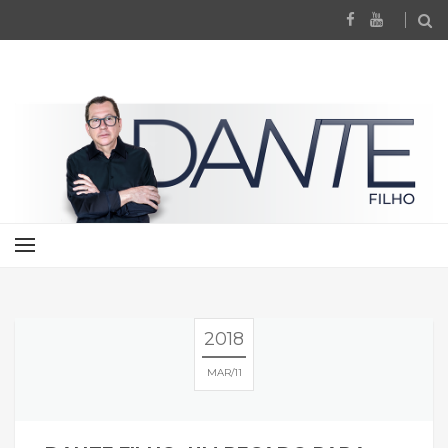
2018
MAR
11