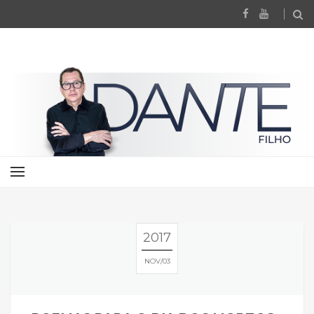
2017
NOV
03