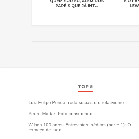
QUEM SOU EU, ALÉM DOS
E O FA
PAPÉIS QUE JÁ INT...
LEWI
TOP 5
Luiz Felipe Pondé: rede sociais e o relativismo
Pedro Mattar: Fato consumado
Wilson 100 anos- Entrevistas Inéditas (parte 1): O
começo de tudo