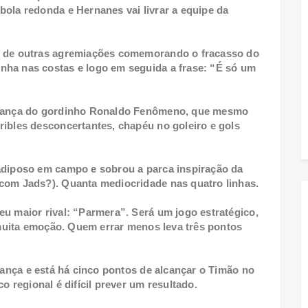
bola redonda e Hernanes vai livrar a equipe da
s de outras agremiações comemorando o fracasso do
nha nas costas e logo em seguida a frase: “É só um
mbrança do gordinho Ronaldo Fenômeno, que mesmo
ribles desconcertantes, chapéu no goleiro e gols
 adiposo em campo e sobrou a parca inspiração da
 com Jads?). Quanta mediocridade nas quatro linhas.
eu maior rival: “Parmera”. Será um jogo estratégico,
e muita emoção. Quem errar menos leva três pontos
erança e está há cinco pontos de alcançar o Timão no
o regional é difícil prever um resultado.