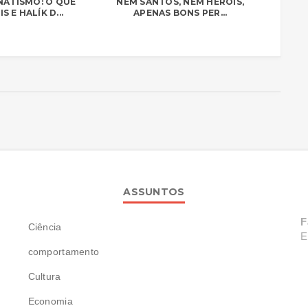
NATISMO: O QUE
NEM SANTOS, NEM HERÓIS,
S E HALÍK D...
APENAS BONS PER...
ASSUNTOS
F
Ciência
E
comportamento
Cultura
Economia