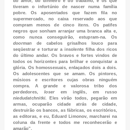
do amor, do dinheiro e do trabalho, e os que
tiveram o infortúnio de nascer numa família
pobre. Os aposentados que fazem fila no
supermercado, no caixa reservado aos que
compram menos de cinco itens. Os patifes
negros que sonham arranjar uma branca alta e,
como nunca conseguirão, estupram-na. Os
doorman
de cabelos grisalhos louco para
seqüestrar e torturar a insolente filha dos ricos
do último andar. Os bravos e fortes vindos de
todos os horizontes para brilhar e conquistar a
glória. Os homossexuais, enlaçados dois a dois.
Os adolescentes que se amam. Os pintores,
músicos e escritores cujas obras ninguém
compra. A grande e valorosa tribo dos
perdedores,
loser
em inglês, em russo
niedudatchnitki
. Eles virão todos, pegarão em
armas, ocuparão cidade atrás de cidade,
destruirão os bancos, as fábricas, os escritórios,
as editoras, e eu, Eduard Limonov, marcharei na
coluna da frente e todos me reconhecerão e
amarão”.