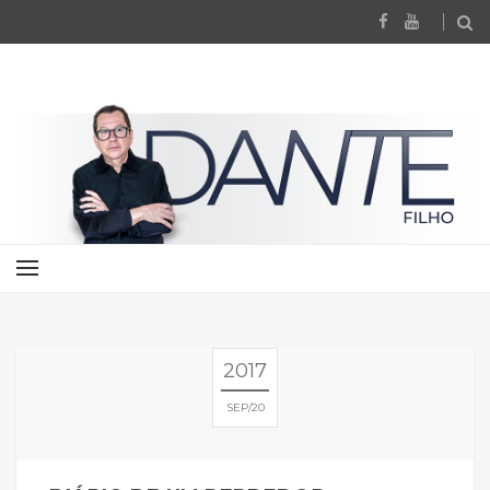
2017
SEP
20