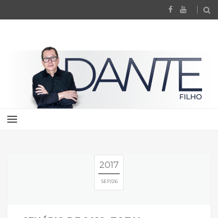
2017
SEP
26