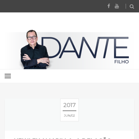
2017
JUN
02