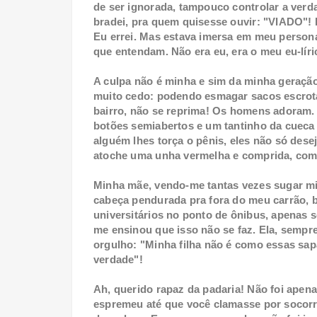
de ser ignorada, tampouco controlar a verd
bradei, pra quem quisesse ouvir: "VIADO"! F
Eu errei. Mas estava imersa em meu person
que entendam. Não era eu, era o meu eu-líri
A culpa não é minha e sim da minha geraçã
muito cedo: podendo esmagar sacos escrota
bairro, não se reprima! Os homens adoram.
botões semiabertos e um tantinho da cue
alguém lhes torça o pênis, eles não só de
atoche uma unha vermelha e comprida, co
Minha mãe, vendo-me tantas vezes sugar mi
cabeça pendurada pra fora do meu carrão, 
universitários no ponto de ônibus, apenas s
me ensinou que isso não se faz. Ela, sempr
orgulho: "Minha filha não é como essas sap
verdade"!
Ah, querido rapaz da padaria! Não foi apena
espremeu até que você clamasse por socorr