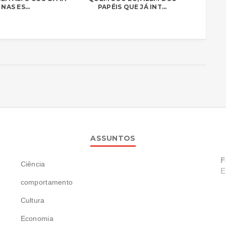
NAS ES...
PAPÉIS QUE JÁ INT...
ASSUNTOS
F
Ciência
E
comportamento
Cultura
Economia