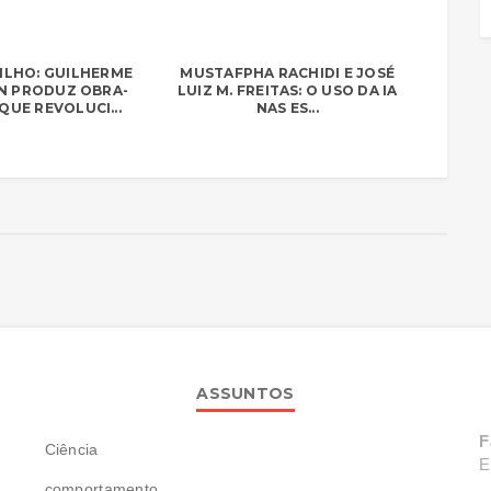
ILHO: GUILHERME
MUSTAFPHA RACHIDI E JOSÉ
 PRODUZ OBRA-
LUIZ M. FREITAS: O USO DA IA
QUE REVOLUCI...
NAS ES...
ASSUNTOS
F
Ciência
E
comportamento