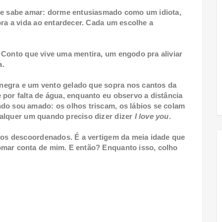
 sabe amar: dorme entusiasmado como um idiota,
bra a vida ao entardecer. Cada um escolhe a
 Conto que vive uma mentira, um engodo pra aliviar
a.
negra e um vento gelado que sopra nos cantos da
 por falta de água, enquanto eu observo a distância
do sou amado: os olhos triscam, os lábios se colam
ualquer um quando preciso dizer dizer
I love you
.
ssos descoordenados. É a vertigem da meia idade que
omar conta de mim. E então? Enquanto isso, colho