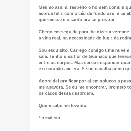
Mesmo assim, respeito o homem comum que
acorda feliz com o céu de fundo azul e cele
quermesse e o santo pra se prostrar.
Chego em seguida para lhe dizer a verdade.
a vida real, na necessidade de fugir da rotin
Sou esquisito. Carrego comigo uma nuvem 
sala. Tenho uma flor de Guanaco que fenece
entre os corpos. Mas sei corresponder quan
e o coração acelera. E sou canalha como q
Agora dei pra ficar por aí em soluços a pa
me apavora. Se eu me encontrar, prometo t
os cacos dessa desordem.
Quem sabe me levanto.
*jornalista