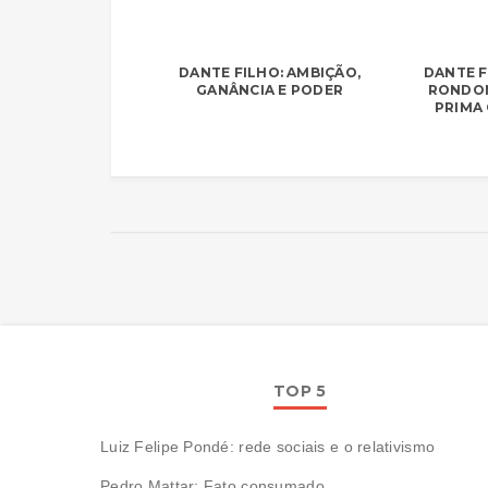
DANTE FILHO: AMBIÇÃO,
DANTE F
GANÂNCIA E PODER
RONDON
PRIMA 
TOP 5
Luiz Felipe Pondé: rede sociais e o relativismo
Pedro Mattar: Fato consumado