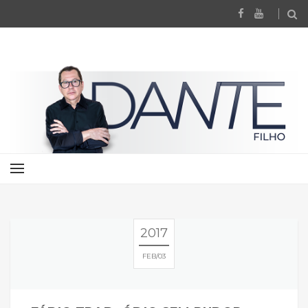
2017
FEB
03