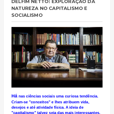
DELFIM NETTO: EXPLORAÇÃO DA
NATUREZA NO CAPITALISMO E
SOCIALISMO
Há
nas ciências sociais uma curiosa tendência.
Criam-se "conceitos" e lhes atribuem vida,
desejos e até atividade física. A ideia de
"capitalismo" talvez seja das mais interessantes,