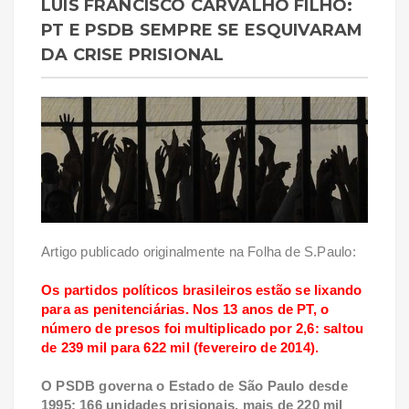
LUÍS FRANCISCO CARVALHO FILHO:
PT E PSDB SEMPRE SE ESQUIVARAM
DA CRISE PRISIONAL
Artigo publicado originalmente na Folha de S.Paulo:
Os partidos políticos brasileiros estão se lixando
para as penitenciárias. Nos 13 anos de PT, o
número de presos foi multiplicado por 2,6: saltou
de 239 mil para 622 mil (fevereiro de 2014).
O PSDB governa o Estado de São Paulo desde
1995: 166 unidades prisionais, mais de 220 mil