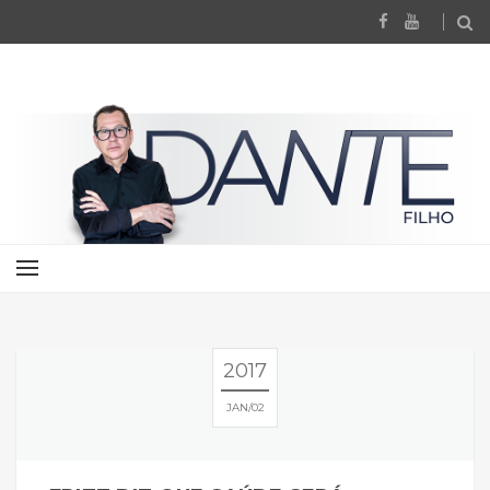
2017
JAN
02