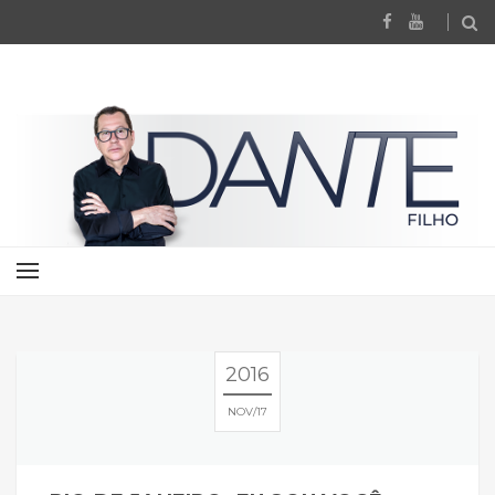
2016
NOV
17