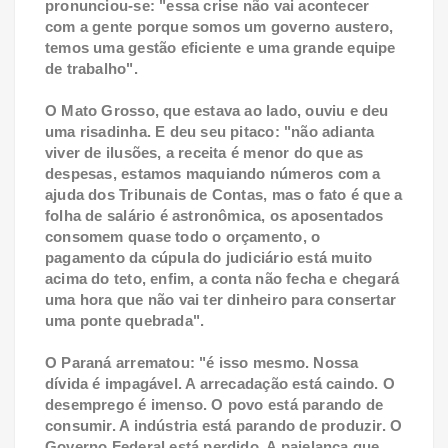
pronunciou-se: "essa crise não vai acontecer
com a gente porque somos um governo austero,
temos uma gestão eficiente e uma grande equipe
de trabalho".
O Mato Grosso, que estava ao lado, ouviu e deu
uma risadinha. E deu seu pitaco: "não adianta
viver de ilusões, a receita é menor do que as
despesas, estamos maquiando números com a
ajuda dos Tribunais de Contas, mas o fato é que a
folha de salário é astronômica, os aposentados
consomem quase todo o orçamento, o
pagamento da cúpula do judiciário está muito
acima do teto, enfim, a conta não fecha e chegará
uma hora que não vai ter dinheiro para consertar
uma ponte quebrada".
O Paraná arrematou: "é isso mesmo. Nossa
dívida é impagável. A arrecadação está caindo. O
desemprego é imenso. O povo está parando de
consumir. A indústria está parando de produzir. O
Governo Federal está perdido. A pajelança que